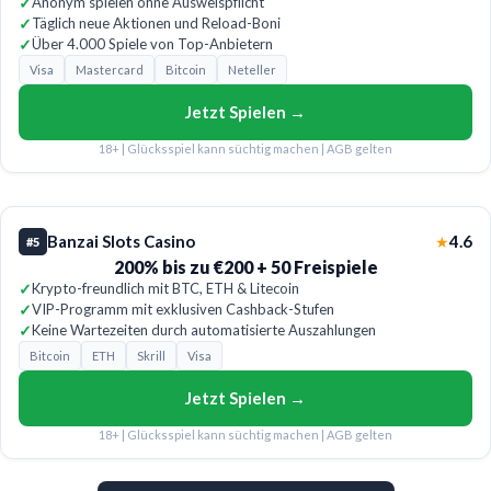
✓
Anonym spielen ohne Ausweispflicht
✓
Täglich neue Aktionen und Reload-Boni
✓
Über 4.000 Spiele von Top-Anbietern
Visa
Mastercard
Bitcoin
Neteller
Jetzt Spielen →
18+ | Glücksspiel kann süchtig machen | AGB gelten
Banzai Slots Casino
4.6
★
#5
200% bis zu €200 + 50 Freispiele
✓
Krypto-freundlich mit BTC, ETH & Litecoin
✓
VIP-Programm mit exklusiven Cashback-Stufen
✓
Keine Wartezeiten durch automatisierte Auszahlungen
Bitcoin
ETH
Skrill
Visa
Jetzt Spielen →
18+ | Glücksspiel kann süchtig machen | AGB gelten