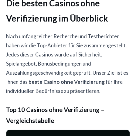
Die besten Casinos ohne
Verifizierung im Überblick
Nach umfangreicher Recherche und Testberichten
haben wir die Top-Anbieter für Sie zusammengestellt.
Jedes dieser Casinos wurde auf Sicherheit,
Spielangebot, Bonusbedingungen und
Auszahlungsgeschwindigkeit geprüft. Unser Ziel ist es,
Ihnen das
beste Casino ohne Verifizierung
für Ihre
individuellen Bedürfnisse zu präsentieren.
Top 10 Casinos ohne Verifizierung –
Vergleichstabelle