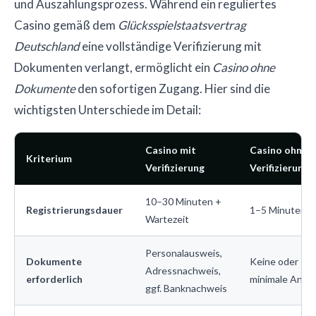
und Auszahlungsprozess. Während ein reguliertes
Casino gemäß dem
Glücksspielstaatsvertrag
Deutschland
eine vollständige Verifizierung mit
Dokumenten verlangt, ermöglicht ein
Casino ohne
Dokumente
den sofortigen Zugang. Hier sind die
wichtigsten Unterschiede im Detail:
Casino mit
Casino ohne
Kriterium
Verifizierung
Verifizierung
10–30 Minuten +
Registrierungsdauer
1–5 Minuten
Wartezeit
Personalausweis,
Dokumente
Keine oder
Adressnachweis,
erforderlich
minimale Anga
ggf. Banknachweis