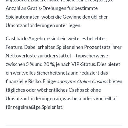
Anzahl an Gratis-Drehungen für bestimmte
Spielautomaten, wobei die Gewinne den üblichen
Umsatzanforderungen unterliegen.
Cashback-Angebote sind ein weiteres beliebtes
Feature. Dabei erhalten Spieler einen Prozentsatz ihrer
Nettoverluste zurückerstattet – typischerweise
zwischen 5 % und 20 %, je nach VIP-Status. Dies bietet
ein wertvolles Sicherheitsnetz und reduziert das
finanzielle Risiko. Einige
anonyme Online Casinos
bieten
tägliches oder wöchentliches Cashback ohne
Umsatzanforderungen an, was besonders vorteilhaft
für regelmäßige Spieler ist.