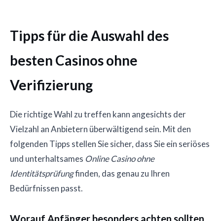
Tipps für die Auswahl des
besten Casinos ohne
Verifizierung
Die richtige Wahl zu treffen kann angesichts der
Vielzahl an Anbietern überwältigend sein. Mit den
folgenden Tipps stellen Sie sicher, dass Sie ein seriöses
und unterhaltsames
Online Casino ohne
Identitätsprüfung
finden, das genau zu Ihren
Bedürfnissen passt.
Worauf Anfänger besonders achten sollten