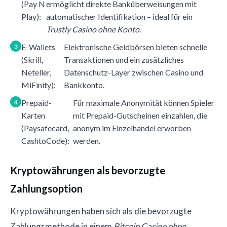
(Pay N
ermöglicht direkte Banküberweisungen mit
Play):
automatischer Identifikation – ideal für ein
Trustly Casino ohne Konto
.
E-Wallets
Elektronische Geldbörsen bieten schnelle
(Skrill,
Transaktionen und ein zusätzliches
Neteller,
Datenschutz-Layer zwischen Casino und
MiFinity):
Bankkonto.
Prepaid-
Für maximale Anonymität können Spieler
Karten
mit Prepaid-Gutscheinen einzahlen, die
(Paysafecard,
anonym im Einzelhandel erworben
CashtoCode):
werden.
Kryptowährungen als bevorzugte
Zahlungsoption
Kryptowährungen haben sich als die bevorzugte
Zahlungsmethode in einem
Bitcoin Casino ohne