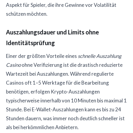
Aspekt für Spieler, die ihre Gewinne vor Volatilität
schützen möchten.
Auszahlungsdauer und Limits ohne
Identitätsprüfung
Einer der größten Vorteile eines
schnelle Auszahlung
Casino
ohne Verifizierung ist die drastisch reduzierte
Wartezeit bei Auszahlungen. Während regulierte
Casinos oft 1–5 Werktage für die Bearbeitung
benötigen, erfolgen Krypto-Auszahlungen
typischerweise innerhalb von 10 Minuten bis maximal 1
Stunde. Bei E-Wallet-Auszahlungen kann es bis zu 24
Stunden dauern, was immer noch deutlich schneller ist
als bei herkömmlichen Anbietern.