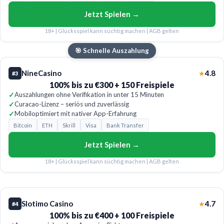
Jetzt Spielen →
18+ | Glücksspiel kann süchtig machen | AGB gelten
🎯 Schnelle Auszahlung
NineCasino
4.8
★
#3
100% bis zu €300 + 150 Freispiele
✓
Auszahlungen ohne Verifikation in unter 15 Minuten
✓
Curacao-Lizenz – seriös und zuverlässig
✓
Mobiloptimiert mit nativer App-Erfahrung
Bitcoin
ETH
Skrill
Visa
Bank Transfer
Jetzt Spielen →
18+ | Glücksspiel kann süchtig machen | AGB gelten
Slotimo Casino
4.7
★
#4
100% bis zu €400 + 100 Freispiele