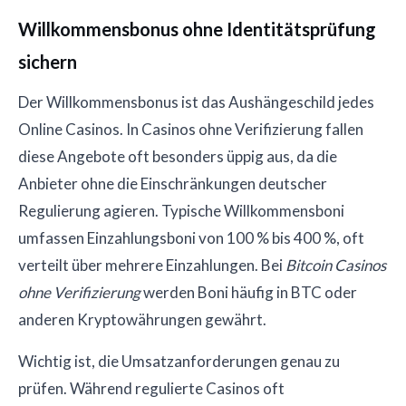
Willkommensbonus ohne Identitätsprüfung
sichern
Der Willkommensbonus ist das Aushängeschild jedes
Online Casinos. In Casinos ohne Verifizierung fallen
diese Angebote oft besonders üppig aus, da die
Anbieter ohne die Einschränkungen deutscher
Regulierung agieren. Typische Willkommensboni
umfassen Einzahlungsboni von 100 % bis 400 %, oft
verteilt über mehrere Einzahlungen. Bei
Bitcoin Casinos
ohne Verifizierung
werden Boni häufig in BTC oder
anderen Kryptowährungen gewährt.
Wichtig ist, die Umsatzanforderungen genau zu
prüfen. Während regulierte Casinos oft