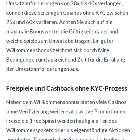
Umsatzanforderungen von 30x bis 40x verlangen,
können diese bei einigen Casinos ohne KYC zwischen
25x und 60x variieren. Achten Sie auch auf die
maximale Bonuswette, die Gültigkeitsdauer und
welche Spiele zum Umsatz beitragen. Ein guter
Willkommensbonus zeichnet sich durch faire
Bedingungen und ausreichend Zeit für die Erfüllung
der Umsatzanforderungen aus.
Freispiele und Cashback ohne KYC-Prozess
Neben dem Willkommensbonus bieten viele Casinos
ohne Verifizierung weitere attraktive Promotionen.
Freispiele (Free Spins) werden häufig als Teil des
Willkommenspakets oder als eigenständige Aktionen
angeboten. Dabei erhalten Spieler eine festgelegte