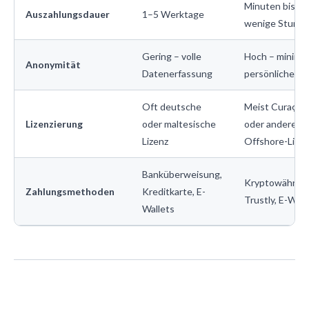
Minuten bis
Auszahlungsdauer
1–5 Werktage
wenige Stund
Gering – volle
Hoch – minima
Anonymität
Datenerfassung
persönliche D
Oft deutsche
Meist Curaçao
Lizenzierung
oder maltesische
oder andere
Lizenz
Offshore-Lize
Banküberweisung,
Kryptowährun
Zahlungsmethoden
Kreditkarte, E-
Trustly, E-Wall
Wallets