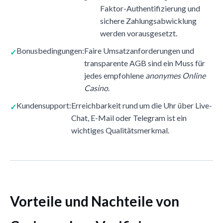
Faktor-Authentifizierung und
sichere Zahlungsabwicklung
werden vorausgesetzt.
Bonusbedingungen:
Faire Umsatzanforderungen und
transparente AGB sind ein Muss für
jedes empfohlene
anonymes Online
Casino
.
Kundensupport:
Erreichbarkeit rund um die Uhr über Live-
Chat, E-Mail oder Telegram ist ein
wichtiges Qualitätsmerkmal.
Vorteile und Nachteile von