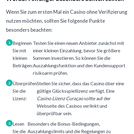
Wenn Sie zum ersten Mal ein Casino ohne Verifizierung
nutzen möchten, sollten Sie folgende Punkte
besonders beachten:
Beginnen
Testen Sie einen neuen Anbieter zunächst mit
Sie mit
einer kleinen Einzahlung, bevor Sie größere
kleinen
Summen investieren. So können Sie die
Beträgen:
Auszahlungsfunktion und den Kundensupport
risikoarm prüfen.
Überprüfen
Stellen Sie sicher, dass das Casino über eine
Sie die
gültige Glücksspiellizenz verfügt. Eine
Lizenz:
Casino Lizenz Curaçao
sollte auf der
Webseite des Casinos verlinkt und
überprüfbar sein.
Lesen
Besonders die Bonus-Bedingungen,
Sie die
Auszahlungslimits und die Regelungen zu