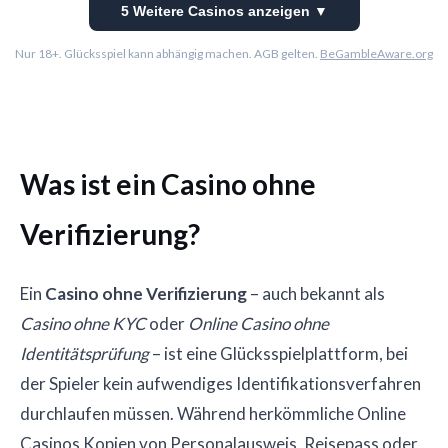
5 Weitere Casinos anzeigen ▼
Nur 18+. Glücksspiel kann abhängig machen. AGB gelten.
BeGambleAware.org
Was ist ein Casino ohne
Verifizierung?
Ein
Casino ohne Verifizierung
– auch bekannt als
Casino ohne KYC
oder
Online Casino ohne
Identitätsprüfung
– ist eine Glücksspielplattform, bei
der Spieler kein aufwendiges Identifikationsverfahren
durchlaufen müssen. Während herkömmliche Online
Casinos Kopien von Personalausweis, Reisepass oder