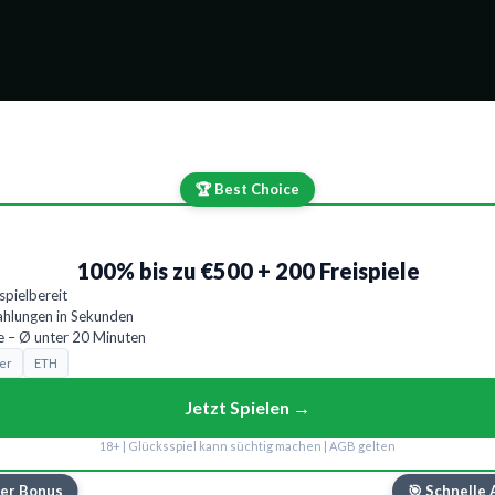
🏆 Best Choice
100% bis zu €500 + 200 Freispiele
spielbereit
ahlungen in Sekunden
te – Ø unter 20 Minuten
er
ETH
Jetzt Spielen →
18+ | Glücksspiel kann süchtig machen | AGB gelten
ter Bonus
🎯 Schnelle