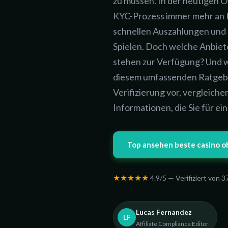
zu müssen. In der heutigen 
KYC-Prozess immer mehr an Be
schnellen Auszahlungen und
Spielen. Doch welche Anbiet
stehen zur Verfügung? Und w
diesem umfassenden Ratgeber
Verifizierung vor, vergleich
Informationen, die Sie für e
Top ansehen beste casino o
★★★★★
4.9/5 — Verifiziert von 
Lucas Fernandez
LF
Affiliate Compliance Editor