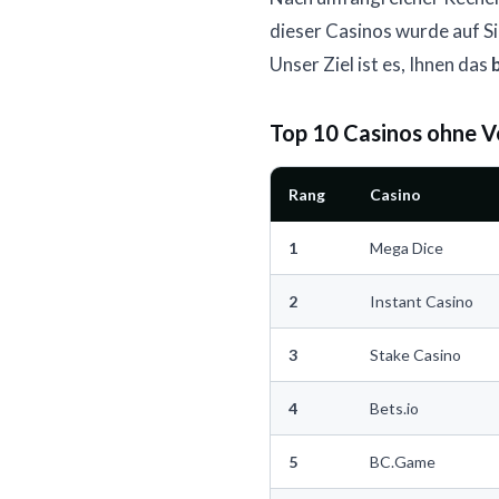
dieser Casinos wurde auf S
Unser Ziel ist es, Ihnen das
Top 10 Casinos ohne Ve
Rang
Casino
1
Mega Dice
2
Instant Casino
3
Stake Casino
4
Bets.io
5
BC.Game