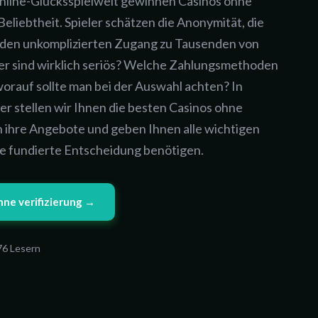
Online-Glücksspielwelt gewinnen Casinos ohne
liebtheit. Spieler schätzen die Anonymität, die
 den unkomplizierten Zugang zu Tausenden von
er sind wirklich seriös? Welche Zahlungsmethoden
orauf sollte man bei der Auswahl achten? In
 stellen wir Ihnen die besten Casinos ohne
en ihre Angebote und geben Ihnen alle wichtigen
ine fundierte Entscheidung benötigen.
hne verifizierung →
376 Lesern