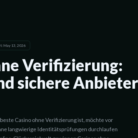
rt: May 13, 2026
ne Verifizierung:
nd sichere Anbiete
este Casino ohne Verifizierung ist, möchte vor
 ohne langwierige Identitätsprüfungen durchlaufen