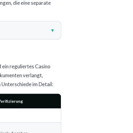
ngen, die eine separate
▼
 ein reguliertes Casino
okumenten verlangt,
 Unterschiede im Detail:
erifizierung