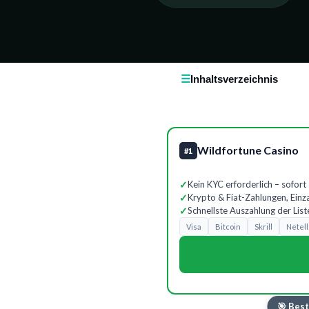
☰
Inhaltsverzeichnis
Wildfortune Casino
#1
✓
Kein KYC erforderlich – sofort 
✓
Krypto & Fiat-Zahlungen, Einz
✓
Schnellste Auszahlung der Lis
Visa
Bitcoin
Skrill
Netell
🎯 Bes